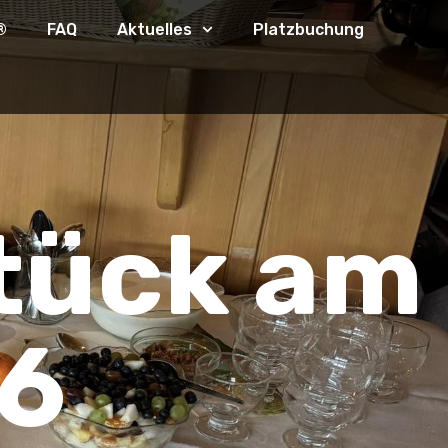
®
FAQ
Aktuelles
Platzbuchung
tück am
26