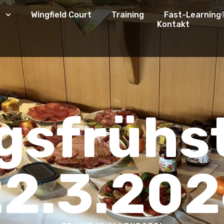
b
Wingfield Court
Training
Fast-Learning
Kontakt
ngsfrühs
2.3.20