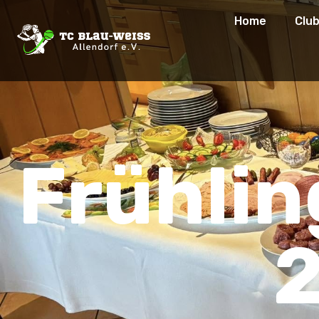
Home
Clu
Frühli
2