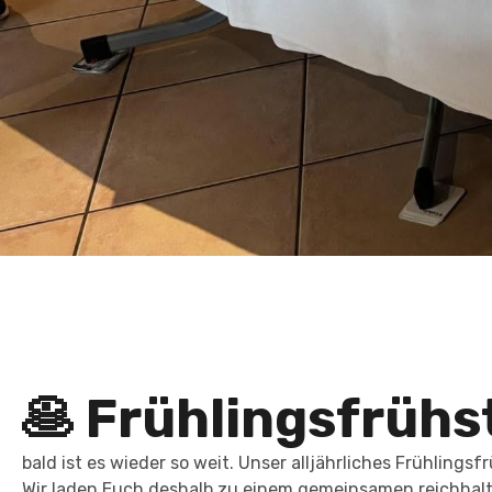
🥞 Frühlingsfrüh
bald ist es wieder so weit. Unser alljährliches Frühlings
Wir laden Euch deshalb zu einem
gemeinsamen reichhalti