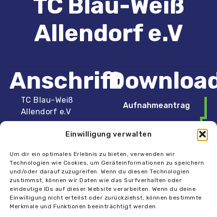
TC Blau-Weiß
Allendorf e.V​
Anschrift
Download
TC Blau-Weiß
Aufnahmeantrag
Allendorf e.V
Unsere Satzung
Hosrain 6a, 35708
Einwilligung verwalten
Haiger
Um dir ein optimales Erlebnis zu bieten, verwenden wir
info@tc-allendorf.de
Technologien wie Cookies, um Geräteinformationen zu speichern
und/oder darauf zuzugreifen. Wenn du diesen Technologien
02773/6999
zustimmst, können wir Daten wie das Surfverhalten oder
eindeutige IDs auf dieser Website verarbeiten. Wenn du deine
Einwilligung nicht erteilst oder zurückziehst, können bestimmte
Merkmale und Funktionen beeinträchtigt werden.